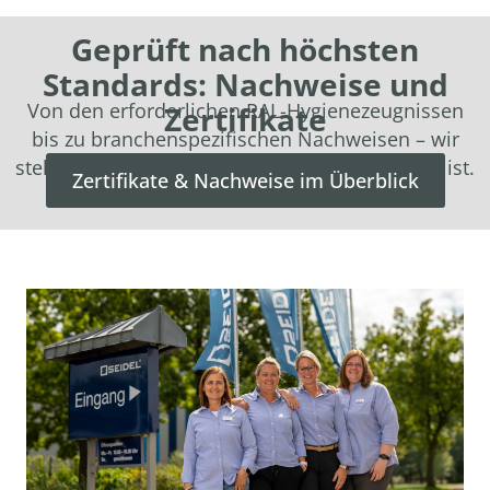
Geprüft nach höchsten
Standards: Nachweise und
Von den erforderlichen RAL-Hygienezeugnissen
Zertifikate
bis zu branchenspezifischen Nachweisen – wir
stehen für zertifizierte Qualität, auf die Verlass ist.
Zertifikate & Nachweise im Überblick